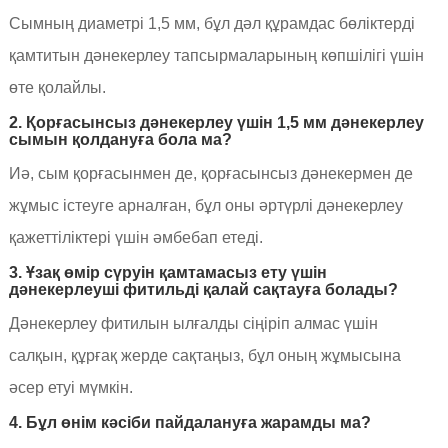
Сымның диаметрі 1,5 мм, бұл дәл құрамдас бөліктерді
қамтитын дәнекерлеу тапсырмаларының көпшілігі үшін
өте қолайлы.
2. Қорғасынсыз дәнекерлеу үшін 1,5 мм дәнекерлеу
сымын қолдануға бола ма?
Иә, сым қорғасынмен де, қорғасынсыз дәнекермен де
жұмыс істеуге арналған, бұл оны әртүрлі дәнекерлеу
қажеттіліктері үшін әмбебап етеді.
3. Ұзақ өмір сүруін қамтамасыз ету үшін
дәнекерлеуші ​​фитильді қалай сақтауға болады?
Дәнекерлеу фитилын ылғалды сіңіріп алмас үшін
салқын, құрғақ жерде сақтаңыз, бұл оның жұмысына
әсер етуі мүмкін.
4. Бұл өнім кәсіби пайдалануға жарамды ма?