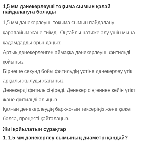
1,5 мм дәнекерлеуші ​​тоқыма сымын қалай
пайдалануға болады
1,5 мм дәнекерлеуші ​​тоқыма сымын пайдалану
қарапайым және тиімді. Оңтайлы нәтиже алу үшін мына
қадамдарды орындаңыз:
Артық дәнекерленген аймаққа дәнекерлеуші ​​фитильді
қойыңыз.
Бірнеше секунд бойы фитильдің үстіне дәнекерлеу үтік
арқылы жылуды жағыңыз.
Дәнекерді фитиль сіңіреді. Дәнекер сіңгеннен кейін үтікті
және фитильді алыңыз.
Қалған дәнекерлеудің бар-жоғын тексеріңіз және қажет
болса, процесті қайталаңыз.
Жиі қойылатын сұрақтар
1. 1,5 мм дәнекерлеу сымының диаметрі қандай?