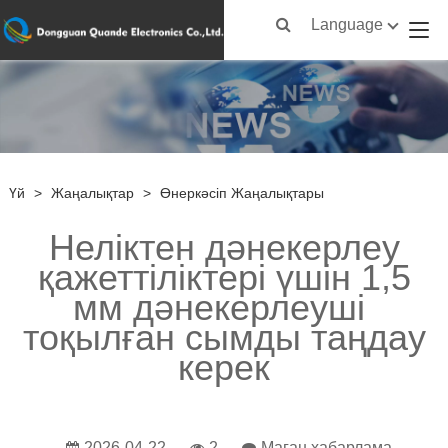
Language
Үй
>
Жаңалықтар
>
Өнеркәсіп Жаңалықтары
Неліктен дәнекерлеу
қажеттіліктері үшін 1,5
мм дәнекерлеуші ​​
тоқылған сымды таңдау
керек
2026-04-22
2
Маған хабарлама