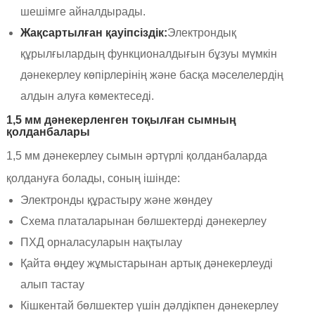
шешімге айналдырады.
Жақсартылған қауіпсіздік:
Электрондық
құрылғылардың функционалдығын бұзуы мүмкін
дәнекерлеу көпірлерінің және басқа мәселелердің
алдын алуға көмектеседі.
1,5 мм дәнекерленген тоқылған сымның
қолданбалары
1,5 мм дәнекерлеу сымын әртүрлі қолданбаларда
қолдануға болады, соның ішінде:
Электронды құрастыру және жөндеу
Схема платаларынан бөлшектерді дәнекерлеу
ПХД орналасуларын нақтылау
Қайта өңдеу жұмыстарынан артық дәнекерлеуді
алып тастау
Кішкентай бөлшектер үшін дәлдікпен дәнекерлеу