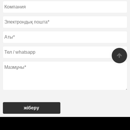
жіберу