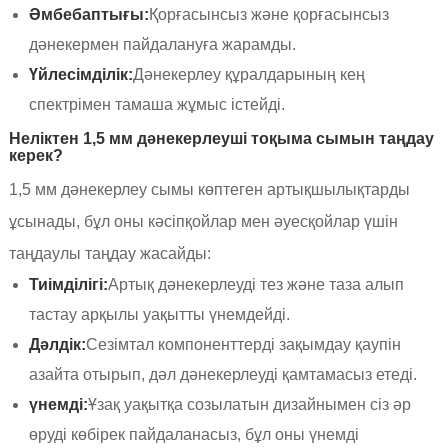
Әмбебаптығы:
Қорғасынсыз және қорғасынсыз
дәнекермен пайдалануға жарамды.
Үйлесімділік:
Дәнекерлеу құралдарының кең
спектрімен тамаша жұмыс істейді.
Неліктен 1,5 мм дәнекерлеуші ​​тоқыма сымын таңдау
керек?
1,5 мм дәнекерлеу сымы көптеген артықшылықтарды
ұсынады, бұл оны кәсіпқойлар мен әуесқойлар үшін
таңдаулы таңдау жасайды:
Тиімділігі:
Артық дәнекерлеуді тез және таза алып
тастау арқылы уақытты үнемдейді.
Дәлдік:
Сезімтал компоненттерді зақымдау қаупін
азайта отырып, дәл дәнекерлеуді қамтамасыз етеді.
үнемді:
Ұзақ уақытқа созылатын дизайнымен сіз әр
өруді көбірек пайдаланасыз, бұл оны үнемді