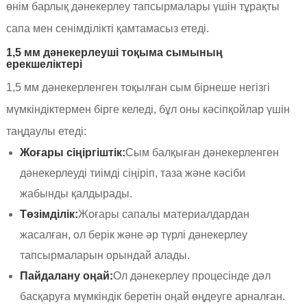
өнім барлық дәнекерлеу тапсырмалары үшін тұрақты
сапа мен сенімділікті қамтамасыз етеді.
1,5 мм дәнекерлеуші ​​тоқыма сымының
ерекшеліктері
1,5 мм дәнекерленген тоқылған сым бірнеше негізгі
мүмкіндіктермен бірге келеді, бұл оны кәсіпқойлар үшін
таңдаулы етеді:
Жоғары сіңіргіштік:
Сым балқыған дәнекерленген
дәнекерлеуді тиімді сіңіріп, таза және кәсіби
жабынды қалдырады.
Төзімділік:
Жоғары сапалы материалдардан
жасалған, ол берік және әр түрлі дәнекерлеу
тапсырмаларын орындай алады.
Пайдалану оңай:
Ол дәнекерлеу процесінде дәл
басқаруға мүмкіндік беретін оңай өңдеуге арналған.