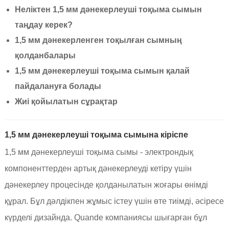
Неліктен 1,5 мм дәнекерлеуші ​​тоқыма сымын
таңдау керек?
1,5 мм дәнекерленген тоқылған сымның
қолданбалары
1,5 мм дәнекерлеуші ​​тоқыма сымын қалай
пайдалануға болады
Жиі қойылатын сұрақтар
1,5 мм дәнекерлеуші ​​тоқыма сымына кіріспе
1,5 мм дәнекерлеуші ​​тоқыма сымы - электрондық
компоненттерден артық дәнекерлеуді кетіру үшін
дәнекерлеу процесінде қолданылатын жоғары өнімді
құрал. Бұл дәлдікпен жұмыс істеу үшін өте тиімді, әсіресе
күрделі дизайнда. Quande компаниясы шығарған бұл