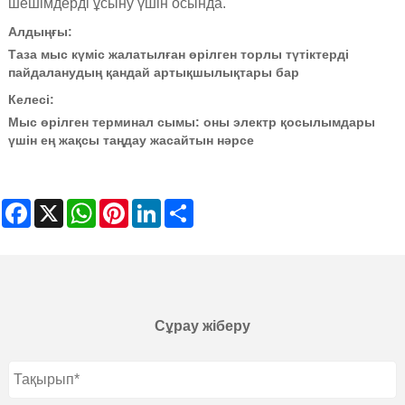
шешімдерді ұсыну үшін осында.
Алдыңғы:
Таза мыс күміс жалатылған өрілген торлы түтіктерді
пайдаланудың қандай артықшылықтары бар
Келесі:
Мыс өрілген терминал сымы: оны электр қосылымдары
үшін ең жақсы таңдау жасайтын нәрсе
Facebook
X
WhatsApp
Pinterest
LinkedIn
Share
Сұрау жіберу