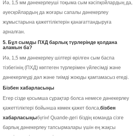
Иә, 1,5 мм дәнекерлеуші ​​тоқыма сым кәсіпқойлардың да,
әуесқойлардың да жоғары сапалы дәнекерлеу
жұмыстарына қажеттіліктерін қанағаттандыруға
арналған.
5. Бұл сымды ПХД барлық түрлерінде қолдана
аламын ба?
Иә, 1,5 мм дәнекерлеу шілтері өрілген сым баспа
тізбегінің (ПХД) көптеген түрлерімен үйлесімді және
дәнекерлеуді дәл және тиімді жоюды қамтамасыз етеді.
Бізбен хабарласыңы
Егер сізде қосымша сұрақтар болса немесе дәнекерлеу
қажеттіліктері бойынша көмек қажет болса,
бізбен
хабарласыңы
бүгін! Quande-дегі біздің команда сізге
барлық дәнекерлеу тапсырмалары үшін ең жақсы